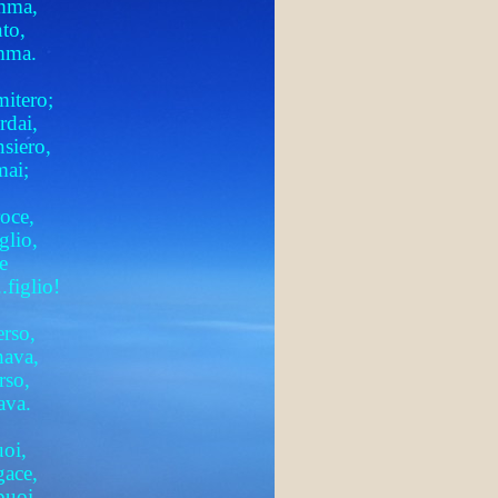
amma,
to,
mma.
itero;
rdai,
nsiero,
mai;
roce,
glio,
e
figlio!
erso,
nava,
rso,
ava.
uoi,
gace,
puoi,