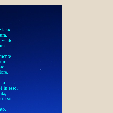
 lento
ura,
l vento
ura.
amente
uore,
te,
lore.
ita
è in esso,
ita,
stesso.
nto,