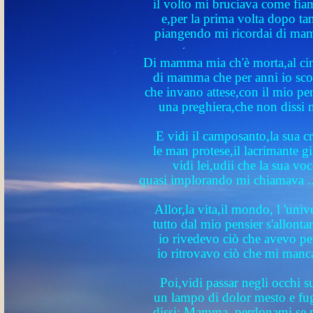
il volto mi bruciava come fi
e,per la prima volta dopo tan
piangendo mi ricordai di ma
Di mamma mia ch'è morta,al cim
di mamma che per anni io sco
che invano attese,con il mio pe
una preghiera,che non dissi 
E vidi il camposanto,la sua c
le man protese,il lacrimante gi
vidi lei,udii che la sua voc
quasi implorando mi chiamava ...
Allor,la vita,il mondo, l 'univ
tutto dal mio pensier s'allonta
io rivedevo ciò che avevo pe
io ritrovavo ciò che mi manc
Poi,vidi passar negli occhi s
un lampo di dolor mesto e fu
dissi: Mamma, perdonami se 