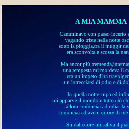
A MIA MAMMA
Camminavo con passo incerto e
vagando triste nella notte osc
sotto la pioggia,tra il muggir de
era sconvolta e scossa la nat
Ma ancor più tremenda,intern
una tempesta mi mordeva il c
era un impeto d'ira travolgen
un intrecciarsi di odio e di do
In quella notte cupa ed infin
mi apparve il mondo e tutto ciò ch'
allora cominciai ad odiar la v
cominciai ad avere orrore di me 
Su dal cuore mi saliva il pia