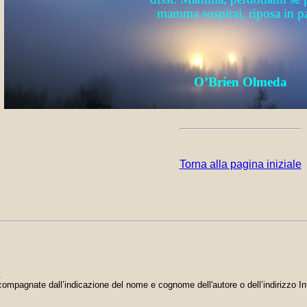
mamma sospirai, riposa in p
O’Brien Olmeda
Torna alla pagina iniziale