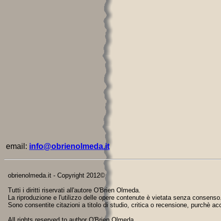
email:
info@obrienolmeda.it